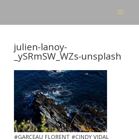
julien-lanoy-
_ySRmSW_WZs-unsplash
#GARCEAU FLORENT #CINDY VIDAL