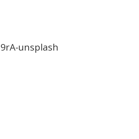
Accueil
Community ma
-9rA-unsplash